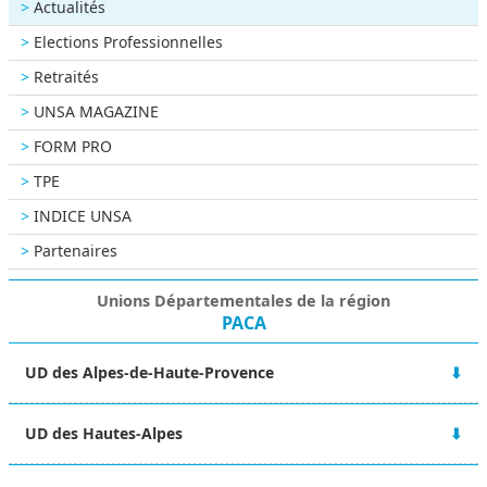
Actualités
Elections Professionnelles
Retraités
UNSA MAGAZINE
FORM PRO
TPE
INDICE UNSA
Partenaires
Unions Départementales de la région
PACA
UD des Alpes-de-Haute-Provence
Bourse du travail
UD des Hautes-Alpes
42 Boulevard Victor Hugo
04000 DIGNE LES BAINS
Villa Dumart