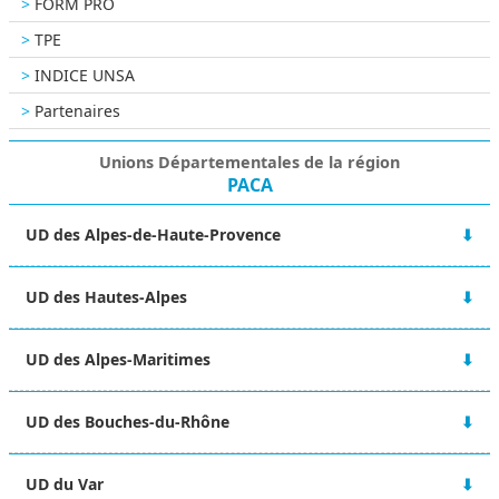
FORM PRO
TPE
INDICE UNSA
Partenaires
Unions Départementales de la région
PACA
UD des Alpes-de-Haute-Provence
Bourse du travail
UD des Hautes-Alpes
42 Boulevard Victor Hugo
04000 DIGNE LES BAINS
Villa Dumart
06 84 23 29 39
UD des Alpes-Maritimes
14 avenue Commandant Dumont
ud-04@unsa.org
05000 GAP
7 rue Miron
04 92 21 06 35
UD des Bouches-du-Rhône
06000 NICE
ud-05@unsa.org
06 63 46 10 02
97 Boulevard Jeanne d'Arc
ud-06@unsa.org
UD du Var
13005 MARSEILLE