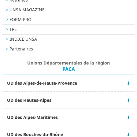
UNSA MAGAZINE
FORM PRO
TPE
INDICE UNSA
Partenaires
Unions Départementales de la région
PACA
UD des Alpes-de-Haute-Provence
Bourse du travail
UD des Hautes-Alpes
42 Boulevard Victor Hugo
04000 DIGNE LES BAINS
Villa Dumart
06 84 23 29 39
UD des Alpes-Maritimes
14 avenue Commandant Dumont
ud-04@unsa.org
05000 GAP
7 rue Miron
04 92 21 06 35
UD des Bouches-du-Rhône
06000 NICE