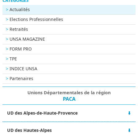
CATÉGORIES
Actualités
Elections Professionnelles
Retraités
UNSA MAGAZINE
FORM PRO
TPE
INDICE UNSA
Partenaires
Unions Départementales de la région
PACA
UD des Alpes-de-Haute-Provence
Bourse du travail
UD des Hautes-Alpes
42 Boulevard Victor Hugo